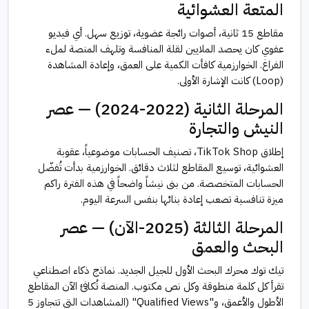
المتعة العشوائية
مقاطع 15 ثانية، أصوات رائجة عضوية، توزيع سهل. أي فيديو
عفوي كان يحصد الملايين لقلة المنافسة وتلهف المنصة لملء
الفراغ. الخوارزمية كافأت الكمية على العمق، وإعادة المشاهدة
(Loop) كانت الإشارة الأولى.
المرحلة الثانية (2022-2024) — عصر
النيش والتجارة
إطلاق TikTok Shop، تصنيف الحسابات موضوعياً، عقوبة
العشوائية، توسيع المقاطع لثلاث دقائق. الخوارزمية بدأت تُفضّل
الحسابات المتخصصة. من بنى نيشاً واضحاً في هذه الفترة راكم
ميزة تنافسية تصعب إعادة بنائها بنفس السرعة اليوم.
المرحلة الثالثة (2025-الآن) — عصر
البحث والعمق
تيك توك محرك البحث الأول للجيل الجديد. نماذج ذكاء اصطناعي
تقرأ كل كلمة منطوقة وكل نص مكتوب. المنصة تُكافئ الآن المقاطع
الأطول والأعمق، و"Qualified Views" (المشاهدات التي تتجاوز 5