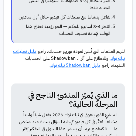
انشر بانتظام (3-5 فيديوهات أسبوعياً) في النيش
الجديد فقط
تفاعل بنشاط مع تعليقات كل فيديو خلال أول ساعتين
انتظر 4-8 أسابيع للحكم — الخوارزمية تحتاج هذا
الوقت لإعادة تصنيف الحساب
لفهم العلامات التي تُشير لعودة توزيع حسابك، راجع
دليل تحليلات
تيك توك
. وللاطلاع على أثر الـ Shadowban على الحسابات
القديمة، راجع
دليل Shadowban تيك توك
.
ما الذي يُميّز المنشئ الناجح في
المرحلة الحالية؟
المنشئ الذي يتفوق في تيك توك 2026 يفعل شيئاً واحداً
مختلفاً: يُفكّر في كل فيديو كإجابة لسؤال يبحث عنه شخص
ما — لا كمقطع يريد أن ينتشر. هذا التحول في التفكير يُغيّر
السكريبت والكابشن والمدة وأسلوب المونتاج دفعة