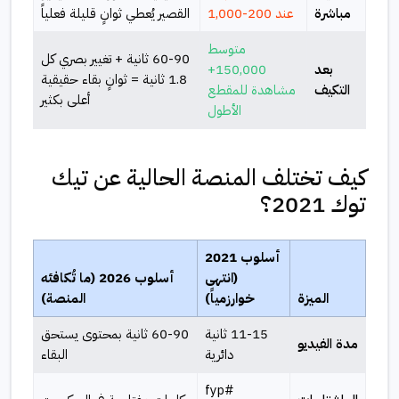
مباشرة
عند 200-1,000
القصير يُعطي ثوانٍ قليلة فعلياً
متوسط
60-90 ثانية + تغيير بصري كل
بعد
150,000+
1.8 ثانية = ثوانٍ بقاء حقيقية
التكيف
مشاهدة للمقطع
أعلى بكثير
الأطول
كيف تختلف المنصة الحالية عن تيك
توك 2021؟
أسلوب 2021
(انتهى
أسلوب 2026 (ما تُكافئه
الميزة
خوارزمياً)
المنصة)
11-15 ثانية
60-90 ثانية بمحتوى يستحق
مدة الفيديو
دائرية
البقاء
#fyp