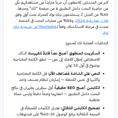
كثير من المنشئين يُلاحظون أن جزءاً متزايداً من مشاهداتهم يأتي
من خاصية البحث داخل التطبيق لا من صفحة "لك" وحدها.
40% من الجيل Z يستخدمون تيك توك كمحرك بحث أولي وفق
تقارير خوارزمية 2026
، و84% من عمليات البحث في المنصة
تحدث في مرحلة الاستكشاف وفقاً لـ
Hootsuite عن منهجية تيك
توك
.
التداعيات العملية لك كمنشئ:
السكريبت المنطوق أصبح نصاً قابلاً للفهرسة:
الذكاء
الاصطناعي يُحوّل كلامك إلى نص — انطق الكلمة المفتاحية
بوضوح في أول 10 ثوانٍ
النص على الشاشة مُضاعف الأثر:
قل الكلمة المفتاحية
واكتبها في نفس اللحظة — إشارتان لنظام تصنيف واحد
الكابشن أصبح SEO حقيقياً:
أول سطرين يظهران في نتائج
البحث داخل التطبيق — اجعلهما وصفاً دقيقاً وليس جملة
عاطفية
تصحيح الكابشن التلقائي:
تعديل الكلمات المُخطأة في
الترجمة التلقائية يرفع الوصول 30-60% على فيديوهات