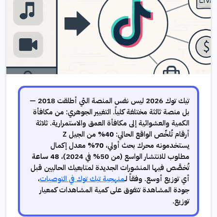
تيك توك 2026 ليس نفس المنصة التي أطلقت 2018 —
بل منصة ثالثة مختلفة كلياً. التغيير الجوهري: من مكافأة
الكمية والعشوائية إلى مكافأة العمق والاستمرارية. ثلاثة
أرقام تُلخّص الواقع الحالي:
40%
من الجيل Z
يستخدمونه محرك بحث أولي،
70%
معدل إكمال
مطلوب للانتشار الواسع (من 50% في 2024)،
48 ساعة
تُخصَّص فيها المنشورات الجديدة لمتابعيك الحاليين قبل
أي توزيع أوسع. وفقاً لـ
منهجية تيك توك في التوصيات
،
جودة المشاهدة تتفوق على كمية المشاهدات كمعيار
توزيع.