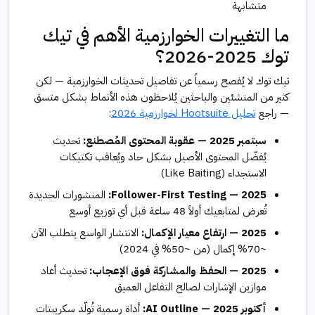
متشابهة
ما التغييرات الخوارزمية الأهم في تيك
توك 2025-2026؟
تيك توك لا يُفصح رسمياً عن تفاصيل تحديثات الخوارزمية — لكن
كثير من المنشئين والباحثين يُلاحظون هذه الأنماط بشكل متسق
— راجع
تحليل Hootsuite لخوارزمية 2026
:
سبتمبر 2025 — عقوبة المحتوى المُصطنع:
تحديث
يُفضّل المحتوى الأصيل بشكل حاد ويُعاقب تكتيكات
الاستجداء (Like Baiting)
2025 — Follower-First Testing:
المنشورات الجديدة
تُعرض لمتابعيك أولاً 48 ساعة قبل أي توزيع أوسع
2025 — ارتفاع معيار الإكمال:
الانتشار الواسع يتطلب الآن
~70% إكمال (من ~50% في 2024)
2025 — الحفظ والمشاركة فوق الإعجاب:
تحديث أعاد
موازين الإشارات لصالح التفاعل العميق
أكتوبر 2025 — AI Outline:
أداة رسمية تُولّد سكريبتات