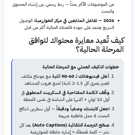
من الموضوعات الأكثر بحثاً — ربط رسمي بين إنشاء المحتوى
والبحث
2026 — تفاعل المتابعين في مركز الخوارزمية:
الوصول
السريع يعتمد على جودة قاعدتك الحالية أكثر من قبل
كيف تُعيد معايرة محتواك لتوافق
المرحلة الحالية؟
خطوات التكيف العملي مع المرحلة الحالية
أطل فيديوهاتك لـ 60-90 ثانية
مع مونتاج مكثف
(تغيير بصري كل 1.5-2 ثانية) لمنع هروب المشاهد
وظّف الكلمة المفتاحية في السكريبت المنطوق
في
أول 10 ثوانٍ + اكتبها على الشاشة في نفس اللحظة
اجعل كابشنك وصفياً ودقيقاً
— أول سطرين لنتائج
البحث، لا جمل عاطفية مبهمة
صحّح الترجمة التلقائية (Auto Captions)
بعد كل
نشر — كلمة مُخطأة = إشارة خاطئة للخوارزمية