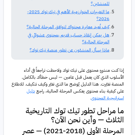
للمنشئين؟
ما التغييرات الخوارزمية الأهم في تيك توك 2025-
2026؟
كيف تُعيد معايرة محتواك لتوافق المرحلة الحالية؟
هل يمكن إنقاذ حساب قديم بمحتوى عشوائي في
المرحلة الحالية؟
ماذا يسأل المنشئون عن تطور منصة تيك توك؟
إذا كنت منشئ محتوى على تيك توك ولاحظت تراجعاً في أداء
الأسلوب الذي كان يعمل قبل عامين — ليس خطأك بالكامل.
المنصة تغيّرت. هذا الدليل يُوضح ما الذي تغيّر وكيف تتكيف. للاطلاع
على كيفية بناء محتوى يعكس المرحلة الحالية، راجع
دليل
استراتيجية المحتوى
.
ما مراحل تطور تيك توك التاريخية
الثلاث — وأين نحن الآن؟
المرحلة الأولى (2018-2021) — عصر