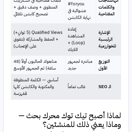
الهاشتاجات
كلمات مفتاحية في السكريبت
#foryou
والكلمات
المنطوق + وصف دقيق +
عشوائية في
المفتاحية
تصحيح كابشن تلقائي
نهاية الكابشن
إعادة
الإشارة
Qualified Views (5 ثوانٍ+)
المشاهدة
الرئيسية
+ الحفظ والمشاركة (تتفوق
(Loop) +
للخوارزمية
على الإعجاب)
اللايك
التوزيع
مباشرة لجمهور
متابعوك الحاليون أولاً (48
الأول
جديد
ساعة) ثم الجمهور الأوسع
أساسي — الكلمة المنطوقة
الـ SEO
غائب تماماً
والمكتوبة والكابشن كلها
مُفهرَسة
لماذا أصبح تيك توك محرك بحث —
وماذا يعني ذلك للمنشئين؟