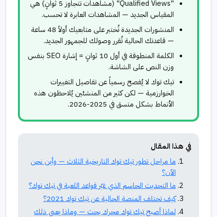
"Qualified Views" (مشاهدات تتجاوز 5 ثوانٍ) هي
المقياس الجديد — المشاهدات العابرة لا تحسب.
المنشورات الجديدة تُختبر على متابعيك أولاً 48 ساعة
— قاعدتك الحالية تُقرر وصولك للجمهور الجديد.
الكلمة المنطوقة في أول 10 ثوانٍ = إشارة SEO بنفس
وزن النص على الشاشة.
تيك توك لا يُفصح رسمياً عن تفاصيل التغييرات
الخوارزمية — لكن كثير من المنشئين يُلاحظون هذه
الأنماط بشكل متسق في 2025-2026.
في هذا المقال
ما مراحل تطور تيك توك التاريخية الثلاث — وأين نحن
الآن؟
ما التحديث الحاسم الذي غيّر قواعد اللعبة في تيك توك؟
كيف تختلف المنصة الحالية عن تيك توك 2021؟
لماذا أصبح تيك توك محرك بحث — وماذا يعني ذلك