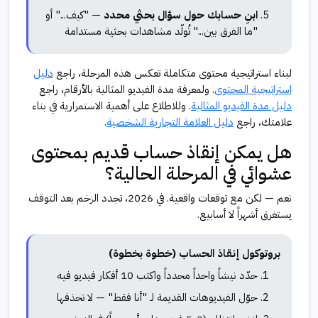
ابنِ حسابك حول سؤال بحثي محدد
— "كيف..." أو
"ما الفرق بين..." تُولّد مشاهدات بحثية مستدامة
لبناء استراتيجية محتوى متكاملة تعكس هذه المرحلة، راجع
دليل
استراتيجية المحتوى
. ولمعرفة مدة الفيديو المثالية بالأرقام، راجع
دليل مدة الفيديو المثالية
. وللاطلاع على أهمية الاستمرارية في بناء
علامتك، راجع
دليل العلامة التجارية الشخصية
.
هل يمكن إنقاذ حساب قديم بمحتوى
عشوائي في المرحلة الحالية؟
نعم — لكن مع توقعات واقعية. في 2026، تجدد الزخم بعد التوقف
يستغرق أشهراً لا أسابيع.
بروتوكول إنقاذ الحساب (خطوة بخطوة)
حدّد نيشاً واحداً محدداً واكتب 10 أفكار فيديو فيه
حوّل الفيديوهات القديمة لـ "أنا فقط" — لا تحذفها