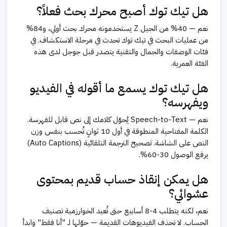
هل تيك توك أصبح محرك بحث فعلاً؟
نعم — 40% من الجيل Z يستخدمونه محرك بحث أولي، و84%
من عمليات البحث في تيك توك تحدث في مرحلة الاستكشاف. في
فئات الوصفات والجمال والتقنية يتصدر قبل جوجل لدى هذه
الفئة العمرية.
هل تيك توك يسمع ما أقوله في الفيديو
ويفهرسه؟
نعم — Speech-to-Text يُحوّل كلامك إلى نص قابل للفهرسة.
الكلمة المفتاحية المنطوقة في أول 10 ثوانٍ تُحسب بنفس وزن
النص على الشاشة. تصحيح الترجمة التلقائية (Auto Captions)
يرفع الوصول 30-60%.
هل يمكن إنقاذ حساب قديم بمحتوى
عشوائي؟
نعم، لكنه يتطلب 4-8 أسابيع حتى تُعيد الخوارزمية تصنيف
الحساب. لا تحذف الفيديوهات القديمة — حوّلها لـ "أنا فقط" وابدأ