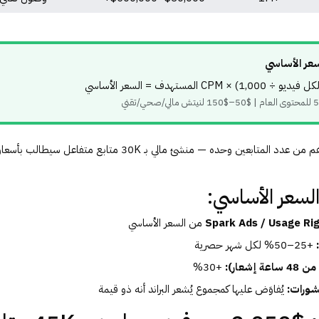
عر الأساسي
المستهدف = السعر الأساسي
النيتش ومعدل التفاعل أهم من عدد المتابعين وحده — منشئ مالي بـ 0K
لسعر الأساسي:
Spark Ads / Usage Rig
+25–50% لكل شهر حصرية
شعار):
+30%
شورات:
يُفاوَض عليها كمجموع يُشعر البراند أنه ذو قيمة