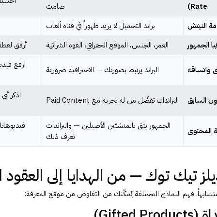
احسبه 
Rate)
صامت
مة النيتش
براند التجميل لا يريد ظهوراً في قناة ألعاب
يا الجمهور
العمر، الجنس، الموقع الجغرافي، القوة الشرائية
أرفق لقطة شا
ارفع فيديو
 واتساقه
البراند يرتبط بصورتك — الاحترافية ضرورية
اذكر أي 
ون السابق
البراندات تفضّل من له تجربة مع Paid Content
الجمهور يثق بالمنشئين الأصيلين — والبراندات
فيديوهاتك
 المحتوى
تعرف ذلك
ديلز تيك توك — من الهدايا إلى العقود 
شابهاً. فهم النماذج المختلفة يُمكّنك من التفاوض من موقع المعرفة: