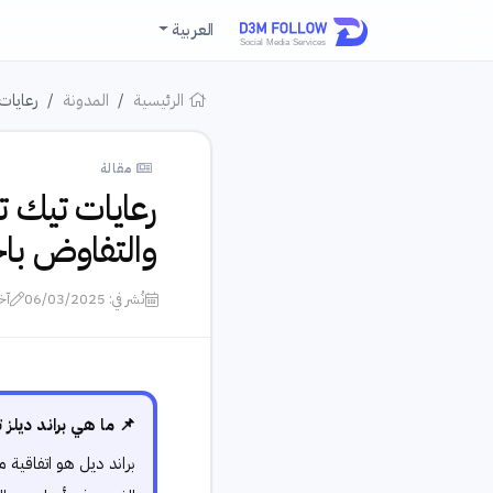
العربية
الرئيسية
المدونة
رعايات
مقالة
رعايات تيك تو
والتفاوض باح
نُشر في: 06/03/2025
آخر
📌 ما هي براند ديلز
براند ديل هو اتفاقية