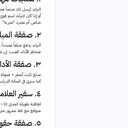
البراند يُرسل لك منتجاً م
أو إذا كان للبراند اسم ق
ضامن أم مجرد "تجربة".
٢. صفقة المبلغ الثابت (Flat Fee)
البراند يدفع مبلغاً محددا
مخاطر الأداء. العيب: إن ت
٣. صفقة الأداء الهجينة (Hybrid Deal)
مبلغ ثابت أصغر + عمولة ع
كما سترى في الحالة الدرا
٤. سفير العلامة التجارية (Brand Ambassador)
متوقع مع ثقة جمهور مترا
٥. صفقة حقوق الاستخدام (Usage Rights)