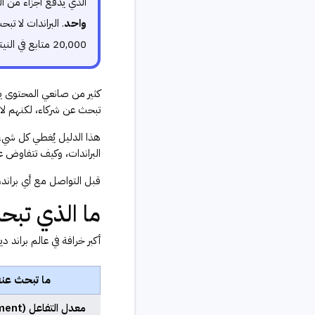
الذي يدفع أجزاء من
واحد
. البراندات لا 
20,000 متابع في النيتش الصحيح يمكنه المطالبة بأسعار أعلى من حساب ترفيهي عام بـ 500,000 متابع.
كثير من صانعي المحتوى ين
تبحث عن شركاء، لكنهم لا
هذا الدليل يُغطي كل شيء:
البراندات، وكيف تتفاوض 
قبل التواصل مع أي براند
ما الذي تبحث
أكبر خرافة في عالم براند دي
ما تبحث عنه 
معدل التف