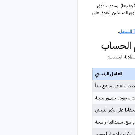
البراند يدفع ليس فقط مقابل المنشور بل مقابل حق استخدام فيديوك في إعلاناتهم المدفوعة (Spark Ads وغيرها). رسوم حقوق
أن محتوى المنشئين يتفوق على
.
م الحساب
ومعادلة الحساب:
العامل الرئيسي
خصص، تفاعل مرتفع جداً
ش، جودة جمهور مثبتة
فاظ على تركيز النيتش
اسع، مصداقية راسخة
 إمكانية انتشار فيروسي