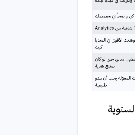
واعرضه في ميديا كيتك
كن واضحاً في تخصصك
شة من Analytics
هاتك الأقوى في الميديا
كيت
تعاون سابق حتى لو كان
بمنتج هدية
 المموّلة يجب أن تبدو
طبيعية
السنوية