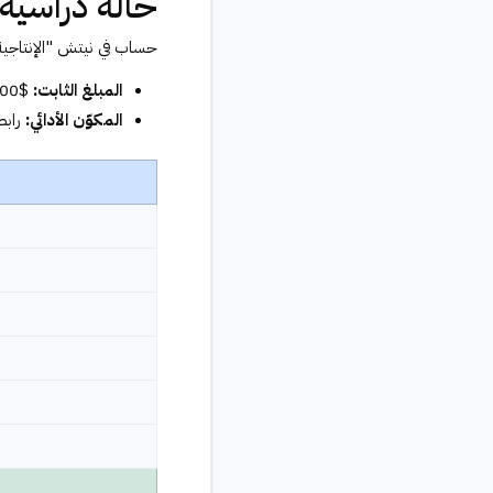
حالة دراسية: $2,050 من فيديو واحد بـ 
حساب في نيتش "الإنتاجية وأدوات الذكاء الاصطناعي" بـ 
المبلغ الثابت:
$1,200 لإنتاج ونشر فيديو واحد
المكوّن الأدائي:
رابط تتبع