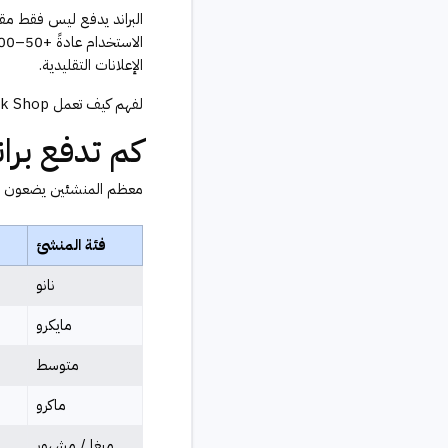
الإعلانات التقليدية.
لفهم كيف تعمل TikTok Shop وكيف تستفيد منها كجزء من استراتيجية الربح، راجع
كم تدفع برا
معظم المنشئين يضعون أسعا
فئة المنشئ
نانو
مايكرو
متوسط
ماكرو
ميغا / مشهور