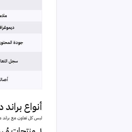
ملاء
ديموغراف
جودة المحتوى
سجل التعا
أصالة
أنواع براند 
ليس كل تعاون مع براند مت
١. منتجات مُهداة (Gifted Products)