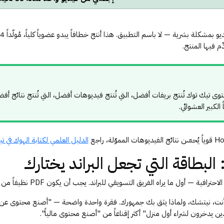
ّم فيها المنتج.
حتوى تيك توك تُنتج بريفات أفضل، التي تُنتج فيديوهات أفضل، التي تُنتج نتائج أف
لكبير العشوائي.
الدليل العلمي لكتابة الهوك في ت
 البطاقة التي تجعل البراند يختارك
 — أول ما يراه الفريق التسويقي للبراند. يجب أن يكون PDF نظيفاً من 1–3 صفحات يتضمن:
ت، نيتشك، ولماذا يثق بك جمهورك. فقرة واحدة واضحة — "أصنع محتوى عن
ين يدخرون لشراء أول منزل" أكثر إقناعاً من "أصنع محتوى مالياً".