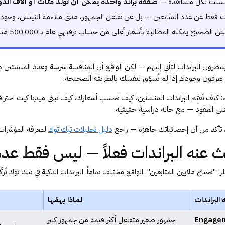
 السنت لكل مشاهدة —
صفقة براند واحدة يمكن أن تُولّد مئات أو آلاف الدو
تبحث فقط عن عدد المتابعين — بل عن تفاعل الجمهور، مدى ملاءمة النيتش، وجود
تظرون البراندات لتأتي إليهم — لكن الواقع أن المنافسة شرسة وعدد المنشئين ض
 يعرفون وجودك إذا لم تُسوّق لنفسك بالطريقة الصحيحة.
 كيف تُقيّم البراندات المنشئين، كيف تحسب أسعارك، كيف تبني ميديا كيت احتراف
على العقود — مع حالة دراسية حقيقية.
، تأكد من أن إحصائياتك جاهزة — راجع
دليل تحليلات تيك توك
لمعرفة المؤشرات ا
 عنه البراندات فعلاً — ليس فقط عدد
لز: "تحتاج ملايين المتابعين". الواقع مختلف تماماً. البراندات الذكية في تيك توك تُركّ
البراندات
لماذا يهمّها
اعل (Engagement
جمهور صغير متفاعل أكثر قيمة من جمهور كبير