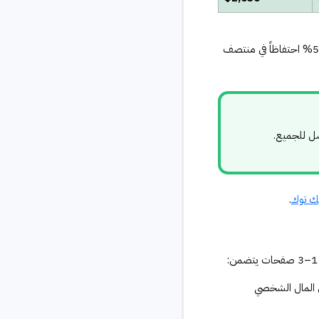
البراند اشترط أن يفتح الفيديو بمشكلة بشرية — لا باسم التطبيق. هذا أنتج خطافاً يبدو عضوياً كلياً، مُولّداً 54% احتفاظاً في منتصف
ضل للجميع.
يك توك
.
 المال الشخصي