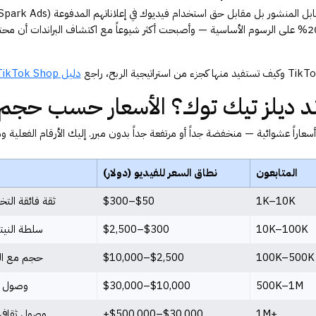
الاستخدام عادةً +50–200% على الرسوم الأساسية — وأصبحت أكثر شيوعاً مع اكتشاف البراندات 
دليل TikTok Shop الشامل
ند ديلز تيك توك؟ الأسعار حسب حج
راً عشوائية — منخفضة جداً أو مرتفعة جداً بدون مبرر. إليك الأرقام الفعلية 
المتابعون
نطاق السعر للفيديو (دولار)
1K–10K
$50–$300
ثقة فائقة الت
10K–100K
$300–$2,500
سلطة النيت
100K–500K
$2,500–$10,000
حجم مع الح
500K–1M
$10,000–$30,000
وصول و
+1M
$30,000–$500,000+
وصول ثقافي،