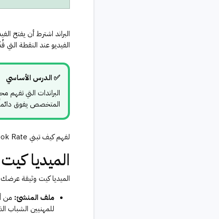
الفيديو عند النقطة التي قُدِ
✅ الدرس الأساسي
البراندات التي تفهم م
المتخصص يفوق دائماً ا
لفهم كيف تبني Hook Rate قوياً يُحسّن نتائج الفيديوهات المموّلة، راجع
الميديا كيت:
الميديا كيت وثيقة عرضك الاحترافية
ملف المنشئ:
من أن
للمهنيين الشباب الذ