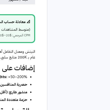
📐 معادلة حساب الس
(متوسط المشاهدات لكل فيديو ÷ 1,000) × CPM 
CPM المرجعي: $20–$50 للمحتوى العام | $50–$150 لنيتش مالي/صحي/تقني
عام بـ 200K متابع سلبي.
إضافات على ا
+50–200% من السعر الأساسي
hts:
حصرية المنافسين:
منشور طارئ (أقل من 48 ساعة إ
حزمة متعددة المن