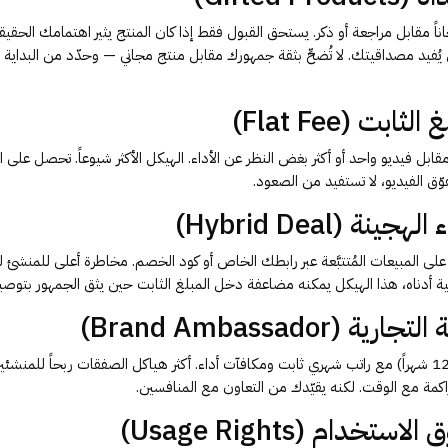
جاناً مقابل مراجعة أو ذكر. يستحق القبول فقط إذا كان المنتج يثير اهتمامك الحق
وي يُفيد مصداقيتك. لا تُضحِّ بثقة جمهورك مقابل منتج مجاني — وحدّد من البداي
ً مقابل فيديو واحد أو أكثر بغض النظر عن الأداء. الهيكل الأكثر شيوعاً. تحصل على 
فوّق الفيديو، لا تستفيد من الصعود.
لى المبيعات المُتتبَّعة عبر رابطك الخاص أو كود الخصم. مخاطرة أعلى للمنشئ
سية أدناه، هذا الهيكل يمكنه مضاعفة دخل المبلغ الثابت حين يثق الجمهور بتوص
اتفاقية طويلة المدى (3–12 شهراً) مع راتب شهري ثابت ومكافآت أداء. أكثر هياكل الصفقات ربحاً 
كمة مع الوقت. لكنه يقيّدك من التعاون مع المنافسين.