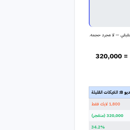
ه يعكس مدى تفاعل الجمهور الحقيقي — لا مجرد حجمه.
دراسة حالة: 12,500 لايك = 15,000 مشاهدة — و1,800 لايك = 320,000
للايكات القليلة
1,800 لايك فقط
320,000 (منفجر)
34.2%