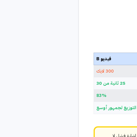
فيديو B
300 لايك
25 ثانية من 30
83%
لتوزيع لجمهور أوسع
ايك. الاحتفاظ المنخفض إشارة فشل لا