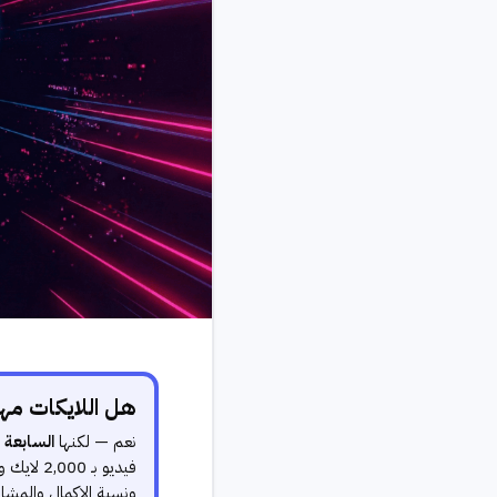
هل اللايكات م
نعم — لكنها
السابعة 
ونسبة الإكمال والمشا