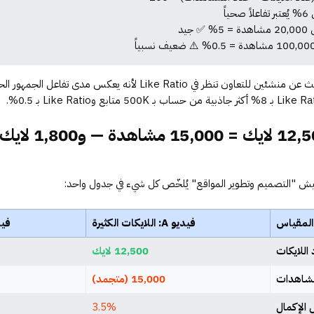
العلامات التجارية التي تبحث عن منشئين للتعاون تنظر في Like Ratio لأن
يش "التصميم وتطوير المواقع" يُلخّص كل شيء في جدول واحد:
المقياس
فيديو A: اللايكات الكثيرة
فيديو B: ا
اللايكات
12,500 لايك
مشاهدات
15,000 (متجمد)
الإكمال
3.5%