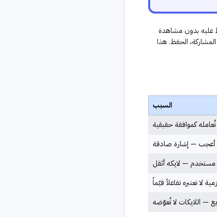
ط عليه بدون مشاهدة
 المشاركة، الحفظ. هذا
السبب
ُعامله كموافقة حقيقية
م أعجب — إشارة صادقة
 مستخدم — لايكه أثقل
لا تعتبره تفاعلاً قيّماً
 — اللايكات لا تُعوّضه