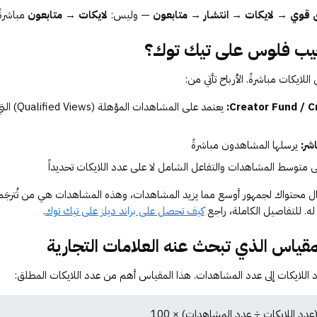
قوي → لايكات → انتشار → متابعون
— وليس:
لايكات → متابعون
مباشرةً
جيب فلوس على تيك توك؟
للايكات مباشرةً. الأرباح تأتي من:
Creator Fund / C
اشر:
يرسلها المشاهدون مباشرةً
 متوسط المشاهدات والتفاعل الشامل لا على عدد اللايكات تحديداً
صال محتواك لجمهور أوسع مما يزيد المشاهدات، وهذه المشاهدات هي من تُترجَم إ
 له. للتفاصيل الكاملة، راجع
كيف تحصل على براند ديلز على تيك توك
.
عدد اللايكات ÷ عدد المشاهدات) × 100