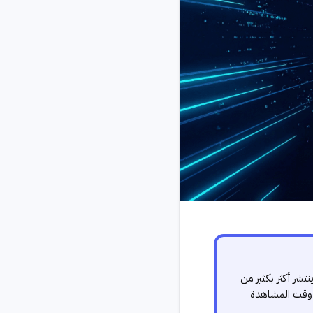
 300 لايك ونسبة إكمال 83% ينتشر أكثر بكثير من
يُقرره هو وقت المشاهدة