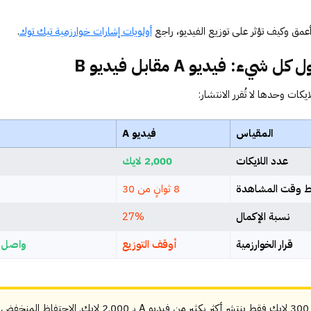
عمق وكيف تؤثر على توزيع الفيديو، راجع
أولويات إشارات خوارزمية تيك توك
.
شيء: فيديو A مقابل فيديو B
يكات وحدها لا تُقرر الانتشار:
المقياس
فيديو A
عدد اللايكات
2,000 لايك
 وقت المشاهدة
8 ثوانٍ من 30
نسبة الإكمال
27%
قرار الخوارزمية
أوقف التوزيع
واصل ا
فيديو B بـ 300 لايك فقط ينتشر أكثر بكثير من فيديو A بـ 2,000 ل