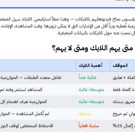
قيسون نجاح فيديوهاتهم باللايكات — وهذا خطأ استراتيجي. اللايك سهل الضغ
رزمية تُعطيه وزناً أقل من الإشارات التي لا يمكن تزويرها: وقت المشاهدة، الإعادة،
 تبحث عنه حول اللايكات بالبيانات الحقيقية.
متى يهم اللايك ومتى لا يهم؟
الموقف
أهمية اللايك
ملة + تعليق
عالية جداً
تفاعل متعدد الطبقات — الخوارزمية ت
ة كاملة فقط
متوسطة-عالية
المشاهد استثمر وقته ث
جمهور نيشك
متوسطة-عالية
الخوارزمية تعرف اهتمام كل
ضعيفة
لم تُكمل المشاهدة — الخوارزمية 
مال 25%
سلبية فعلياً
الاحتفاظ المنخفض يُوقف التوزيع