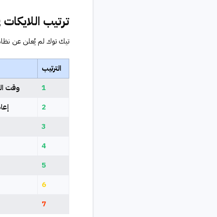
ترتيب اللايكات ف
تيك توك لم يُعلن عن نظام 
الترتيب
1
وقت ال
2
إعاد
3
4
5
6
7