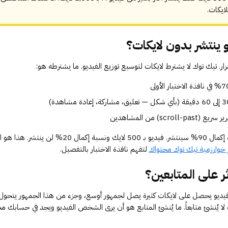
لايكات.
ينتشر بدون لايكات؟
. تيك توك لا يشترط لايكات لتوسيع توزيع الفيديو. ما يشترطه هو:
scr) من المشاهدين
فيديو بصفر لايكات ونسبة إكمال 90% سينتشر. فيديو بـ 500 لايك ون
 خوارزمية تيك توك محتواك
لتفهم نافذة الاختبار بالتفصيل.
ر على المتابعين؟
يديو يحصل على لايكات كثيرة يصل لجمهور أوسع، وجزء من هذا الجمهور يتحول ل
لا يُنشئ متابعاً. ما يُنشئ المتابع هو أن يرى الشخص الفيديو ويجد في حسابك محت