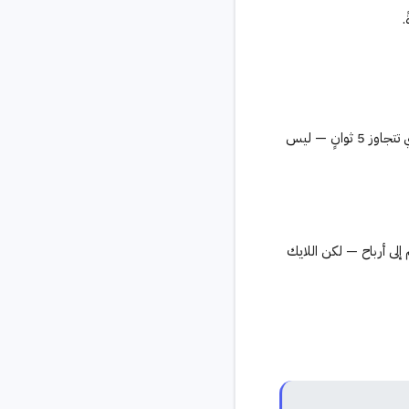
.
يعتمد على المشاهدات المؤهلة (Qualified Views) التي تتجاوز 5 ثوانٍ — ليس
لى أرباح — لكن اللايك