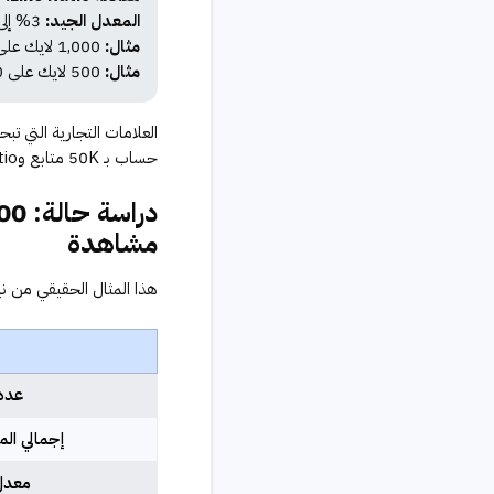
المعدل الجيد:
3% إلى 6% يُعتبر تفاعلاً صحياً
مثال:
1,000 لايك على 20,000 مشاهدة = 5% ✅ جيد
مثال:
500 لايك على 100,000 مشاهدة = 0.5% ⚠️ ضعيف نسبياً
حساب بـ 50K متابع وLike Ratio بـ 8% أكثر جاذبية من حساب بـ 500K متابع وLike Ratio بـ 0.5%.
مشاهدة
هذا المثال الحقيقي من ن
عدد 
إجمالي ال
معدل 