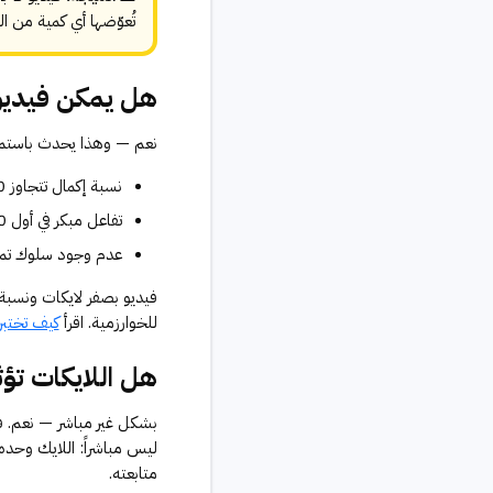
تُعوّضها أي كمية من ال
هل يمكن فيديو 
نعم — وهذا يحدث باستمرار
نسبة إكمال تتجاوز 70% في نافذة الاختبار الأولى
تفاعل مبكر في أول 30 إلى 60 دقيقة (بأي شكل — تعليق، مشاركة، إعادة مشاهدة)
عدم وجود سلوك تمرير سريع (oll-past
للخوارزمية. اقرأ
كيف تختبر
هل اللايكات تؤث
بشكل غير مباشر — نعم. ف
ليس مباشراً: اللايك وحده 
متابعته.