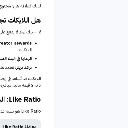
لذلك العلاقة هي:
محتوى 
هل اللايكات ت
لا — تيك توك لا يدفع على ا
reator Rewards:
اللايكات
الهدايا في البث المب
براند ديلز:
تعتمد على
اللايكات قد تُساعد في إي
ذاته لا قيمة مالية مباشرة
Like Ratio: المقياس الذي تبحث عنه العلامات التجارية
Like Ratio هو نسبة عدد اللايكات إلى عدد المشاهدات. هذا المقياس أهم من عدد اللايكات المطلق:
معادلة Like Ratio:
(