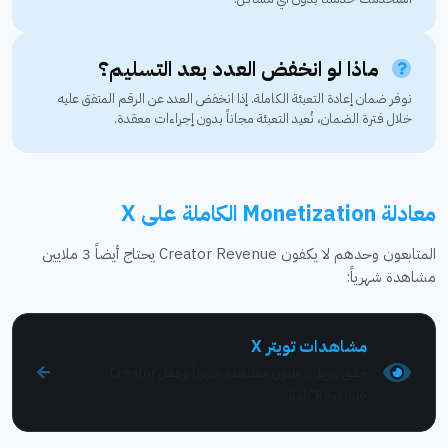
ماذا لو انخفض العدد بعد التسليم؟
نوفر ضمان إعادة التعبئة الكاملة. إذا انخفض العدد عن الرقم المتفق عليه
خلال فترة الضمان، نُعيد التعبئة مجاناً بدون إجراءات معقدة.
معادلة Monetization الكاملة على X
المتابعون وحدهم لا يكفون Creator Revenue يحتاج أيضاً 3 ملايين
مشاهدة شهرياً:
مشاهدات تويتر X
حقق شرط 3 مليون مشاهدة شهرياً وفعّل Creator
Revenue كاملاً