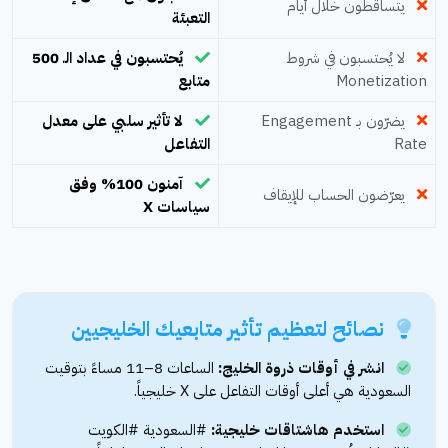
يتساقطون خلال أيام
التعبئة
لا يُحتسبون في شروط
يُحتسبون في عداد الـ 500
Monetization
متابع
يضرّون بـ Engagement
لا تأثير سلبي على معدل
Rate
التفاعل
آمنون 100% وفق
يعرّضون الحساب للإيقاف
سياسات X
نصائح لتعظيم تأثير متابعيك الخليجيين
انشر في أوقات ذروة الخليج:
الساعات 8–11 مساءً بتوقيت
السعودية هي أعلى أوقات التفاعل على X خليجياً.
استخدم هاشتاقات خليجية:
#السعودية #الكويت