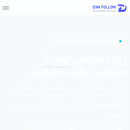
متابعون خليجيون حقيقيون تسليم فوري
زيادة متابعين
تويتر X
خليجيين وعرب حقيقيين
متابعون
خليجيون وعرب
بحسابات حقيقية نشطة تناسب
محتواك. ابنِ حضورك على X وافتح باب الـ
Monetization
بمتابعين يرفعون مصداقيتك في السوق
الخليجي.