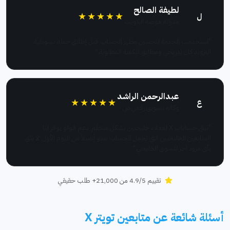
لطيفة الصالح
★★★★★
ل
مدوّنة موضة الكويت
"استخدمت الخدمة لتحسين مظهر الحساب قبل إطلاق حملة تسويقية.
التزويد كان تدريجي ومطابق للكمية المطلوبة."
عبدالرحمن الراشد
★★★★★
ع
وكالة تسويق رقمي دبي
"نبني حسابات X لعملاء خليجيين بشكل منتظم. دعم فولو يوفر لنا
المتابعين الخليجيين التي تجعل الحساب يبدو أصيلاً من اليوم الأول. لا نثق
بأي مزود آخر للسوق الخليجي."
تقييم 4.9/5 من 21,000+ طلب حقيقي
أسئلة شائعة عن متابعين تويتر X