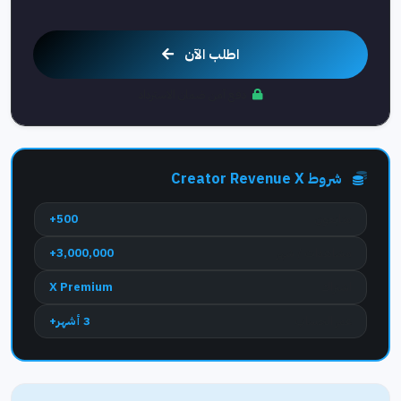
اطلب الآن
دفع آمن ضمان الاسترداد
شروط Creator Revenue X
متابعون
500+
مشاهدات / شهر
3,000,000+
اشتراك
X Premium
عمر الحساب
3 أشهر+