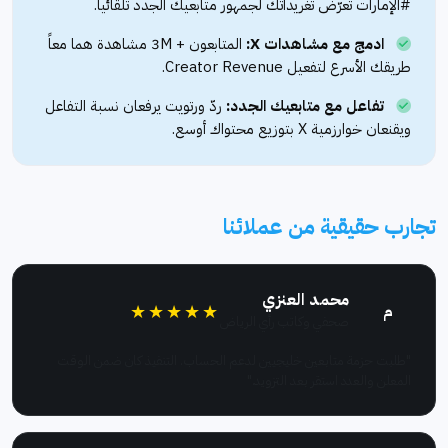
#الإمارات تُعرّض تغريداتك لجمهور متابعيك الجدد تلقائياً.
ادمج مع مشاهدات X:
المتابعون + 3M مشاهدة هما معاً
طريقك الأسرع لتفعيل Creator Revenue.
تفاعل مع متابعيك الجدد:
ردّ ورتويت يرفعان نسبة التفاعل
ويقنعان خوارزمية X بتوزيع محتواك أوسع.
تجارب حقيقية من عملائنا
محمد العنزي
★★★★★
م
صحفي وكاتب رأي الرياض
"طلبت حزمة متابعين خليجيين لدعم الحساب. التنفيذ كان ضمن الوقت
المعلن والعدد استقر بعد التزويد."