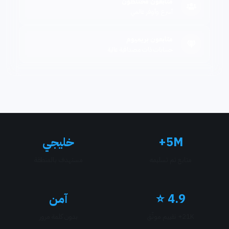
متابعون مختلطون
أسرع وأوفر عالمي
متابعون بريميوم
حسابات ذات مصداقية عالية
5M+
خليجي
متابع تم تسليمه
مستهدف بالمنطقة
4.9 ⭐
آمن
21K+ تقييم موثّق
بدون كلمة مرور