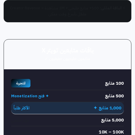
⚡
الباقة المثلى:
500+ متابع خليجي + 3M مشاهدة = Creator Revenue
مفعّل بأسرع وقت ممكن
باقات متابعين تويتر X
متابعون خليجيون حقيقيون ✓
100 متابع
للتجربة
500 متابع
✦ فتح Monetization
1,000 متابع ✦
الأكثر طلباً
5,000 متابع
مؤثر خليجي
10K – 100K
حضور ضخم