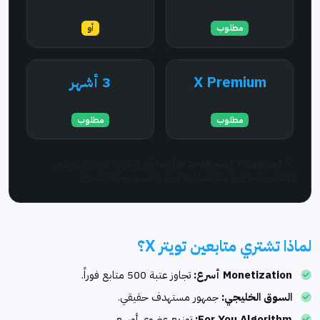
متابع
مشاهدة / شهر
مطلوب
أو
X Premium
3 أشهر
اشتراك مدفوع
عمر الحساب
مطلوب
مطلوب
💡
المتابعون + المشاهدات معاً
هما أسرع طريقة لتجاوز الشرطين
الأهمّين. انظر رابط مشاهدات X أدناه في قسم معادلة النجاح.
لماذا تشتري متابعين تويتر X؟
Monetization أسرع:
تجاوز عتبة 500 متابع فوراً.
السوق الخليجي:
جمهور مستهدف حقيقي.
For You Algorithm:
توزيع عضوي أوسع.