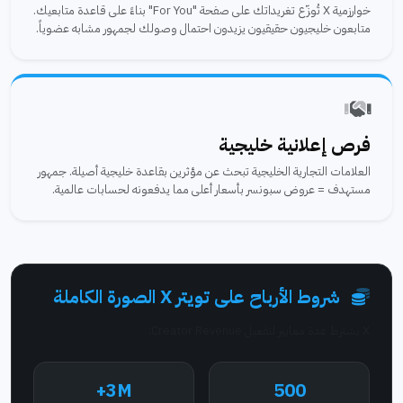
خوارزمية X تُوزّع تغريداتك على صفحة "For You" بناءً على قاعدة متابعيك.
متابعون خليجيون حقيقيون يزيدون احتمال وصولك لجمهور مشابه عضوياً.
فرص إعلانية خليجية
العلامات التجارية الخليجية تبحث عن مؤثرين بقاعدة خليجية أصيلة. جمهور
مستهدف = عروض سبونسر بأسعار أعلى مما يدفعونه لحسابات عالمية.
شروط الأرباح على تويتر X الصورة الكاملة
X يشترط عدة معايير لتفعيل Creator Revenue:
3M+
500