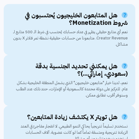
هل المتابعون الخليجيون يُحتسبون في
شروط Monetization؟
نعم أي متابع حقيقي يظهر في عداد حسابك يُحتسب في شرط الـ 500 متابع لـ
Creator Revenue. متابعونا من حسابات حقيقية نشطة تمر فلاتر X بدون
مشاكل.
هل يمكنني تحديد الجنسية بدقة
(سعودي، إماراتي...)؟
نعم، لدينا خيار "متابعون خليجيون" الذي يشمل المنطقة الخليجية بشكل
عام. للتركيز على دولة محددة كالسعودية أو الإمارات، حدد ذلك عند الطلب
وسنوفر أقرب تطابق ممكن.
هل تويتر X يكتشف زيادة المتابعين؟
نستخدم تسليماً تدريجياً يحاكي النمو الطبيعي. لا انفجار مفاجئ في العدد
الزيادة تدريجية ومتسقة تماماً كما لو كانت عضوية. آلاف الحسابات
استخدمت خدمتنا بدون أي مشاكل.